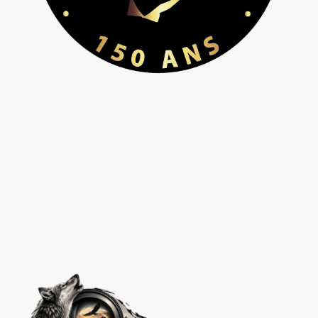
"Gemeinsam im
Einsatz für Tier
& Naturschutz"