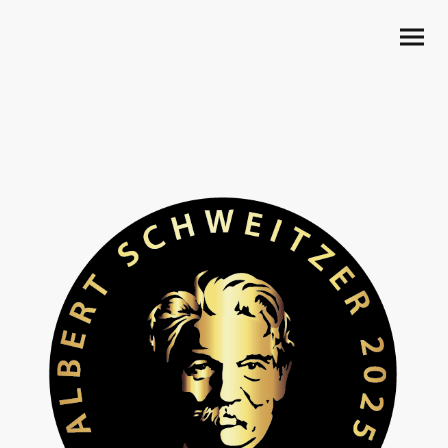
Snowdog Photography erhält & erhielt Unterstützung als
Sponsor von