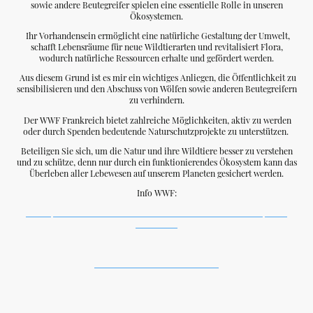
sowie andere Beutegreifer spielen eine essentielle Rolle in unseren
Ökosystemen.
Ihr Vorhandensein ermöglicht eine natürliche Gestaltung der Umwelt,
schafft Lebensräume für neue Wildtierarten und revitalisiert Flora,
wodurch natürliche Ressourcen erhalte und gefördert werden.
Aus diesem Grund ist es mir ein wichtiges Anliegen, die Öffentlichkeit zu
sensibilisieren und den Abschuss von Wölfen sowie anderen Beutegreifern
zu verhindern.
Der WWF Frankreich bietet zahlreiche Möglichkeiten, aktiv zu werden
oder durch Spenden bedeutende Naturschutzprojekte zu unterstützen.
Beteiligen Sie sich, um die Natur und ihre Wildtiere besser zu verstehen
und zu schütze, denn nur durch ein funktionierendes Ökosystem kann das
Überleben aller Lebewesen auf unserem Planeten gesichert werden.
Info WWF:
Helfen, dass Wolf und Viehzucht in Haute-Savoie koexistieren | WWF
Frankreich
Direkspende WWF:
Dein Geschenk ist unsere Stärke
.